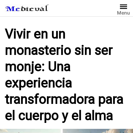
S
a
Menu
l
t
Vivir en un
a
r
monasterio sin ser
a
l
c
monje: Una
o
n
experiencia
t
e
transformadora para
n
i
d
el cuerpo y el alma
o