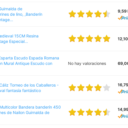
Guirnalda de
9,59
ines de lino, ,Banderín
ntage...
Medieval 15CM Resina
12,1
ge Especial...
Esparta Escudo Espada Romana
ón Mural Antique Escudo con
No hay valoraciones
69,0
16,7
áliz Torneo de los Caballeros -
al fantasía fantástico
lticolor Bandera banderín 450
14,9
es de Nailon Guirnalda de