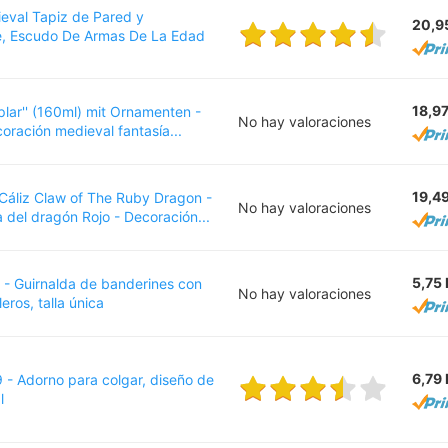
val Tapiz de Pared y
20,9
, Escudo De Armas De La Edad
18,9
plar'' (160ml) mit Ornamenten -
No hay valoraciones
oración medieval fantasía...
19,4
Cáliz Claw of The Ruby Dragon -
No hay valoraciones
 del dragón Rojo - Decoración...
5,75
- Guirnalda de banderines con
No hay valoraciones
eros, talla única
6,79
- Adorno para colgar, diseño de
l