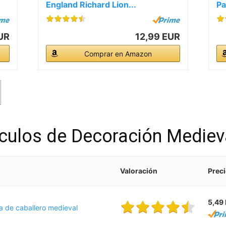
England Richard Lion...
Pa
UR
12,99 EUR
Comprar en Amazon
ículos de Decoración Mediev
Valoración
Prec
5,49
a de caballero medieval