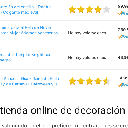
59,9
ián del castillo - Estatua
 - Colgante medieval
ema para el Pelo de Novia
7,39
lores Mujer Adornos Accesorios
No hay valoraciones
rusader Templar Knight con
No hay valoraciones
48,9
 negro
14,9
de Princesa Elsa - Reino de Hielo
ay de Carnaval, Halloween y la...
 tienda online de decoración
submundo en el que prefieren no entrar, pues se cree