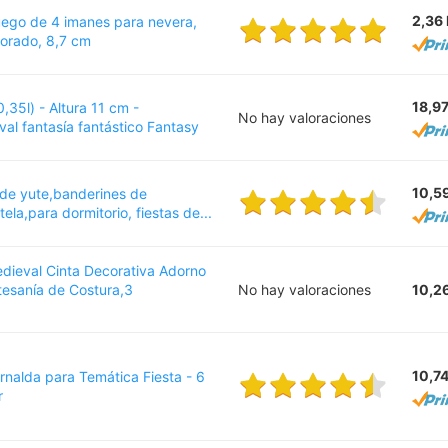
2,36
ego de 4 imanes para nevera,
dorado, 8,7 cm
18,9
(0,35l) - Altura 11 cm -
No hay valoraciones
al fantasía fantástico Fantasy
10,5
de yute,banderines de
tela,para dormitorio, fiestas de...
dieval Cinta Decorativa Adorno
tesanía de Costura,3
No hay valoraciones
10,2
10,7
irnalda para Temática Fiesta - 6
r