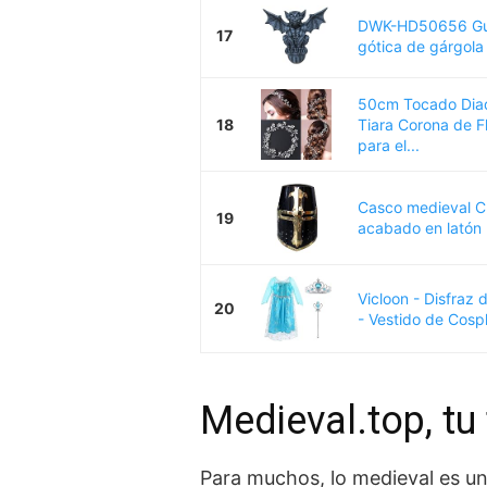
DWK-HD50656 Guard
17
gótica de gárgola
50cm Tocado Diad
18
Tiara Corona de F
para el...
Casco medieval C
19
acabado en latón
Vicloon - Disfraz 
20
- Vestido de Cospl
Medieval.top, tu
Para muchos, lo medieval es un 