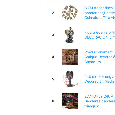
3.7M banderines,
2
banderines,Bander
Guirnaldas Tela vi
Figura Guerrero 
3
DECORACIÓN Vinta
Powzz ornament 
4
Antigua Decoraci
Armadura...
mtb more energy C
5
Decoración Mediev
EDATOFLY 240M Mu
6
Banderas banderin
triángulo...