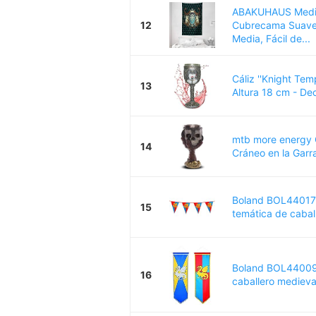
ABAKUHAUS Medie
12
Cubrecama Suave
Media, Fácil de...
Cáliz ''Knight Tem
13
Altura 18 cm - Dec
mtb more energy 
14
Cráneo en la Garra
Boland BOL44017 
15
temática de caball
Boland BOL44009 
16
caballero medieva