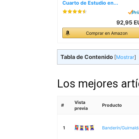
Cuarto de Estudio en...
92,95 E
Comprar en Amazon
Tabla de Contenido
[
Mostrar
]
Los mejores art
Vista
#
Producto
previa
1
Banderín/Guirnald