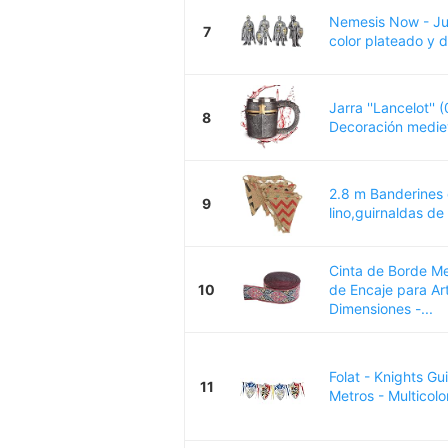
Nemesis Now - Ju
7
color plateado y 
Jarra ''Lancelot'' 
8
Decoración mediev
2.8 m Banderines 
9
lino,guirnaldas de 
Cinta de Borde Me
10
de Encaje para Ar
Dimensiones -...
Folat - Knights Gu
11
Metros - Multicolo