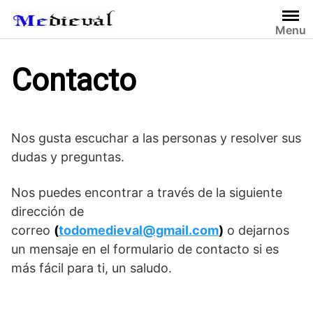
S
a
Menu
l
t
Contacto
a
r
a
l
Nos gusta escuchar a las personas y resolver sus
c
dudas y preguntas.
o
n
t
Nos puedes encontrar a través de la siguiente
e
dirección de
n
correo
(
todomedieval@gmail.com
)
o dejarnos
i
un mensaje en el formulario de contacto si es
d
más fácil para ti, un saludo.
o