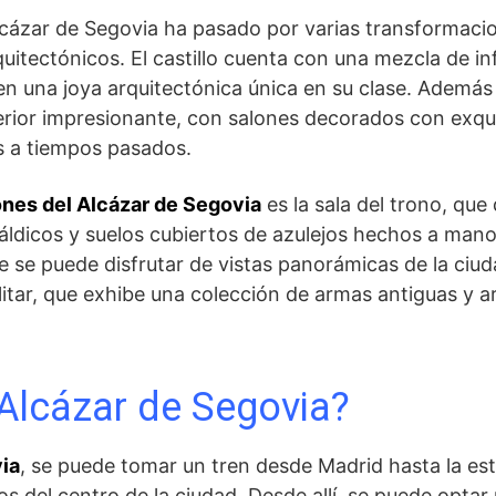
Alcázar⁣ de Segovia ha pasado por varias transformacio
quitectónicos. El castillo cuenta con ⁢una ⁢mezcla de i
​ en una joya arquitectónica⁤ única en su clase. Además 
erior impresionante, con salones decorados con exqui
es a tiempos pasados.
ones del Alcázar de Segovia
es⁢ la sala del trono, qu
ldicos‌ y suelos cubiertos de azulejos hechos a⁤ mano
e se puede disfrutar de vistas panorámicas de la ciu
itar, que exhibe una colección de armas ⁣antiguas y a
 Alcázar de Segovia?
via
, se puede tomar‍ un tren desde‌ Madrid hasta la e
s del centro de la ciudad.⁢ Desde allí, se puede optar