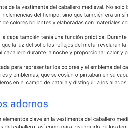
te de la vestimenta del caballero ‍medieval. No solo
s inclemencias del tiempo, sino que también era un sí
de colores ⁤brillantes y elaboradas con materiales com
a capa ⁤también tenía una función práctica. Durante las
que la luz del sol o los reflejos del​ metal revelaran l
al caballero durante la noche y⁣ proporcionar calor ⁤y⁣ 
izada para representar los colores y el emblema del ca
lores y emblemas, que se cosían o pintaban en su cap
lleros en el campo de batalla y distinguir a los aliado
los adornos
n elementos clave en la vestimenta del caballero medie
os del caballero, así como para distinguirlo de los de