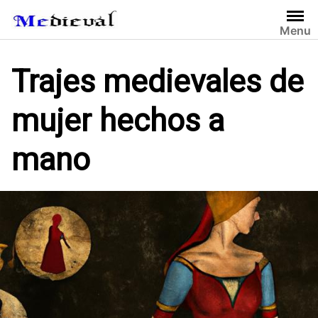
S
a
Menu
l
t
Trajes medievales de
a
r
mujer hechos a
a
l
c
mano
o
n
t
e
n
i
d
o