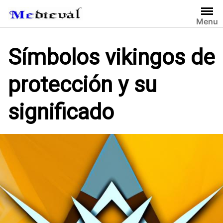
S
a
Menu
l
t
Símbolos vikingos de
a
r
protección y su
a
l
c
significado
o
n
t
e
n
i
d
o