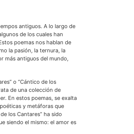
mpos antiguos. ⁤A lo largo​ de
gunos de los cuales ⁣han⁢
. Estos poemas nos hablan de
 la pasión, la ternura, la
r⁢ más antiguos del ‍mundo,​
es”​ o “Cántico de los
 trata de una colección de
er. En ⁤estos poemas, se exalta⁤
s poéticas y metáforas que
 de los Cantares” ha ‍sido
gue siendo el mismo: el amor es