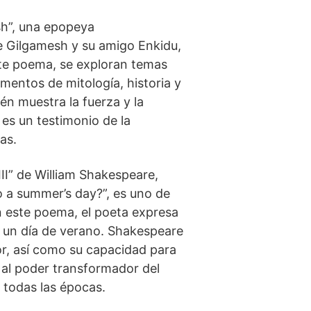
h”, una epopeya
oe Gilgamesh y su amigo Enkidu,
este poema, se exploran temas
ementos de⁢ mitología, historia y
én muestra la fuerza y la
es un testimonio de la
as.
I”​ de William Shakespeare,
o a summer’s day?”, es uno de
En este poema, el⁤ poeta expresa
e un día de verano. Shakespeare
mor, así‍ como su capacidad para
e al poder transformador ⁣del
e todas las épocas.