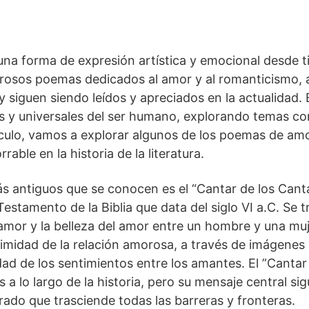
a forma de⁢ expresión artística y emocional desde tie
erosos poemas dedicados al amor y al romanticismo, al
 y siguen siendo leídos y apreciados en la actualidad
 y universales del⁢ ser humano, explorando temas como
rtículo, vamos a⁤ explorar algunos de los poemas de amo
able en la historia de la literatura.
 antiguos que se conocen es el “Cantar de los Cantar
 Testamento de⁤ la Biblia‌ que data del siglo VI a.C. Se
 amor y la ⁣belleza del amor entre un hombre y una muj
a intimidad de la relación amorosa, a través de imágene
idad de los ⁢sentimientos entre los amantes. El ‌”Cantar
 a lo largo de la historia, pero su mensaje central si
rado que trasciende todas las barreras y fronteras.