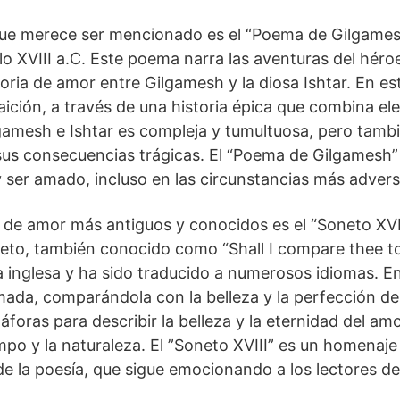
ue merece ser mencionado es el “Poema de Gilgames
o⁢ XVIII a.C. Este ‍poema narra las aventuras del hér
oria de amor entre Gilgamesh y la diosa ‌Ishtar. En 
raición, a ⁤través de una historia épica que combina el
ilgamesh e Ishtar es compleja y tumultuosa, pero tambi
sus consecuencias trágicas. El “Poema de Gilgamesh” 
er amado, incluso en⁣ las circunstancias más advers
de amor más antiguos y⁤ conocidos es el “Soneto ‌XVII
soneto, también conocido como “Shall I compare thee t
a inglesa‍ y ha sido traducido a⁤ numerosos idiomas.⁤ 
ada, comparándola con la belleza y la perfección d
foras para ‌describir la belleza y la⁤ eternidad del a
empo y la naturaleza. El ​”Soneto XVIII” es un homenaj
 de la poesía, que sigue⁤ emocionando a los lectores d