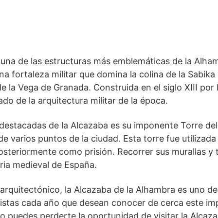
una de⁣ las estructuras ‍más emblemáticas de la​ Alhamb
na fortaleza militar que domina la colina de la Sabika
e la⁢ Vega de Granada. Construida en el siglo ‍XIII po
o de la arquitectura militar de la época.
⁣destacadas de la ‌Alcazaba es su imponente Torre de
sde varios ‌puntos de la ciudad. ​Esta torre fue utiliza
eriormente como prisión. Recorrer sus murallas ⁤y⁢ to
ia‍ medieval ​de⁤ España.
 arquitectónico, la Alcazaba ⁣de la⁤ Alhambra es uno de 
uristas cada ‌año⁤ que desean conocer de cerca este 
 no puedes perderte la oportunidad de visitar la Alcaz