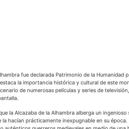
 Alhambra fue declarada Patrimonio de‌ la ⁣Humanidad
estaca⁤ la importancia histórica‌ y‌ cultural de este 
cenario de numerosas películas y series ​de televisió
pantalla.
es que la Alcazaba de la Alhambra alberga un ingenio
e la hacían prácticamente inexpugnable en ‌su época.
mo auténticos guerreros medievales ⁢en medio de una b