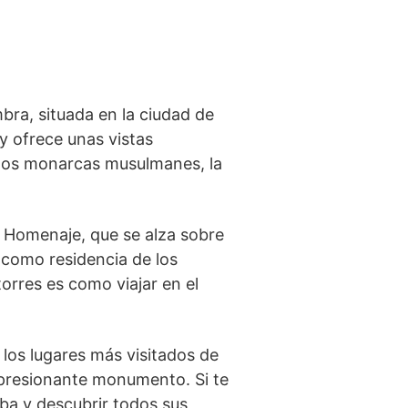
ra,​ situada⁢ en la ciudad de
 y ofrece unas vistas
r los monarcas musulmanes,⁤ la
l Homenaje, que se alza ⁣sobre
da como residencia de los
rres es como viajar en ⁣el
los lugares ⁤más visitados de‍
impresionante monumento. Si te
aba⁤ y descubrir todos sus