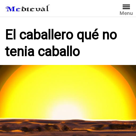
S
a
Menu
l
t
El caballero qué no
a
r
tenia caballo
a
l
c
o
n
t
e
n
i
d
o