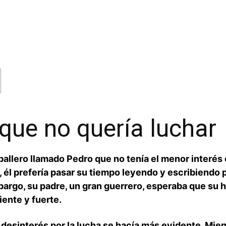
⁢ que no quería luchar
ballero⁣ llamado Pedro que no tenía el menor interés ‍en
él prefería ​pasar‍ su tiempo leyendo y escribiendo‌ p
bargo, su padre, un gran guerrero, esperaba⁤ que su h
iente y fuerte.
desinterés por la lucha⁤ se hacía más evidente. Mie