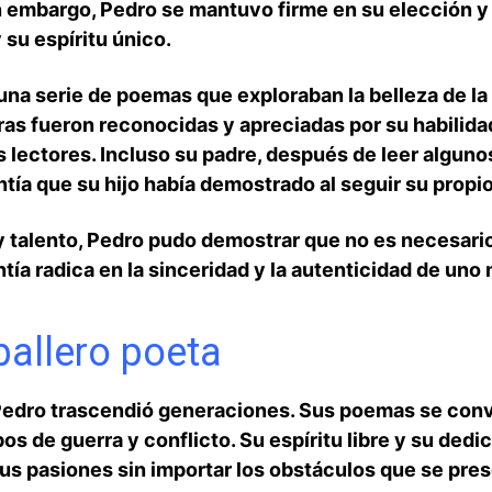
in embargo, Pedro se mantuvo firme ⁤en ‌su elección 
 su espíritu único.
una serie de poemas que exploraban la belleza de la p
obras fueron reconocidas y apreciadas por su habilida
s ​lectores.‍ Incluso su padre, después de ⁢leer‌ algun
a que su hijo ⁣había demostrado al ⁣seguir su ​propio
 talento, Pedro​ pudo ‌demostrar que no es necesario
ntía radica en la sinceridad y la autenticidad de uno
ballero poeta
e Pedro⁤ trascendió generaciones.⁣ Sus poemas se conv
os de guerra⁣ y conflicto. Su espíritu libre y su ‌dedica
sus pasiones sin importar⁢ los obstáculos que se pre