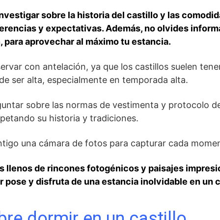
nvestigar ⁤sobre la historia del castillo y las comodid
ferencias y expectativas. Además, no olvides inform
n, para aprovechar al máximo tu estancia.
rvar con antelación, ya que los castillos ⁣suelen‌ tene
 ser⁤ alta, especialmente​ en temporada alta.
ntar sobre las normas de⁢ vestimenta y protocolo del 
petando su historia y tradiciones.
ontigo una cámara de‍ fotos‍ para capturar cada momen
res llenos de rincones fotogénicos ⁤y paisajes impres
pose y ⁤disfruta de una estancia inolvidable ⁣en un⁢ c
re dormir en​ un castillo