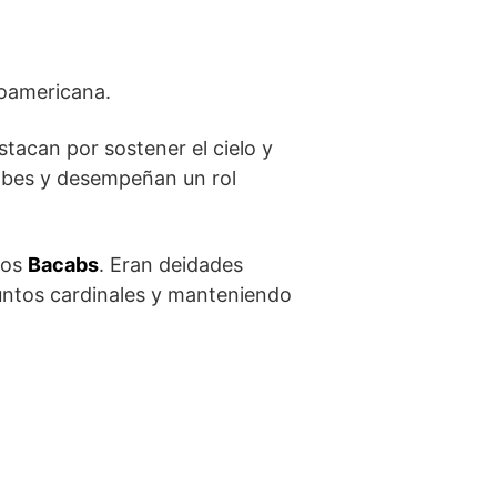
soamericana.
tacan por sostener el cielo y
abes y desempeñan un⁤ rol
los
Bacabs
. Eran deidades
untos cardinales y manteniendo