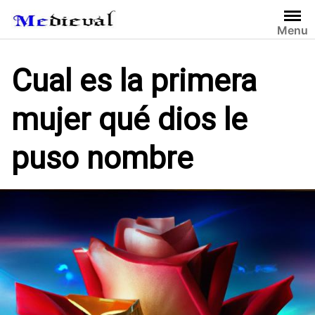
S
a
Menu
l
t
Cual es la primera
a
r
mujer qué dios le
a
l
c
puso nombre
o
n
t
e
n
i
d
o