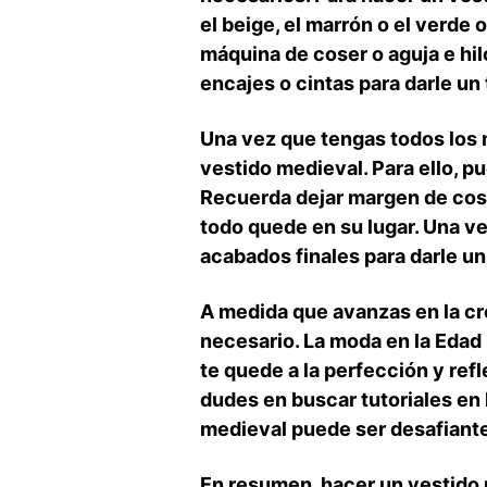
el beige, ‍el marrón o el verde ‌
máquina de coser⁢ o aguja e hi
encajes o cintas para darle un
Una vez que tengas todos los⁤ 
vestido ⁣medieval. Para ello, p
Recuerda dejar margen de costura
todo‌ quede ‍en su lugar. Una v
acabados ⁤finales para⁣ darle u
A medida que avanzas en la ​cr
necesario. La moda en la⁢ Edad⁤
te quede a la perfección y refl
dudes en buscar tutoriales en 
medieval puede ser desafiante, 
En resumen, hacer un vestido m