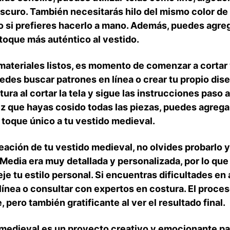
oscuro. También necesitarás hilo del mismo⁢ color ​de la 
lo si prefieres hacerlo a mano. Además, puedes agreg
 toque más auténtico al vestido.
materiales listos, es momento​ de ⁤comenzar a cortar 
uedes buscar‍ patrones en línea o crear⁤ tu propio di
 ‍al‌ cortar la tela​ y ​sigue las instrucciones​ paso
ez que‍ hayas cosido ​todas las piezas, puedes agrega
n toque único​ a tu vestido medieval.
eación de tu vestido medieval,⁣ no olvides probarlo 
 Media era muy ⁣detallada y personalizada, por lo qu
eje tu estilo personal. Si encuentras‍ dificultades e
línea o consultar con expertos en costura. El proce
pero también gratificante al ver el resultado final.
edieval es un ⁣proyecto creativo y ‌emocionante par