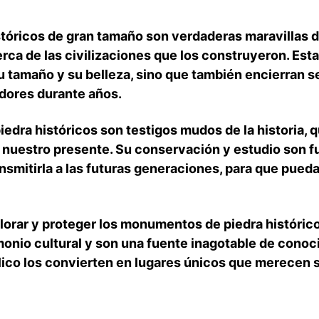
óricos⁢ de gran tamaño son verdaderas maravillas de
ca de ‌las civilizaciones que​ los construyeron. Est
u tamaño y su belleza, ⁤sino ‍que también encierran 
dores durante años.
dra⁢ históricos ​son testigos mudos‍ de la historia,
 nuestro ​presente. Su conservación​ y ⁣estudio son
ransmitirla a las futuras generaciones, para que pued
alorar y proteger los monumentos de piedra⁢ históric
nio cultural y ‍son una fuente ⁢inagotable de conocim
lico los convierten⁤ en lugares únicos que merecen s